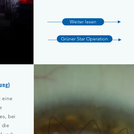
Weiter lesen
Grüner Star Operation
ung)
t eine
e
es, bei
 die