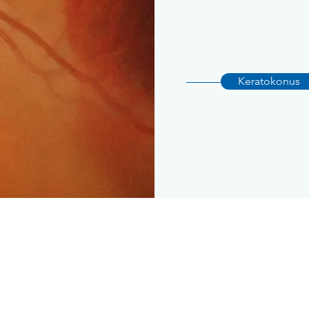
Keratokonus
& Sprechstunde Brig
Kontakt & Sprechstunde 
ina
Augenklinik
Vista Alpina
Augenklinik
trasse 1a
Rue du Bourg 3
3960 Siders
enden
E-mail senden