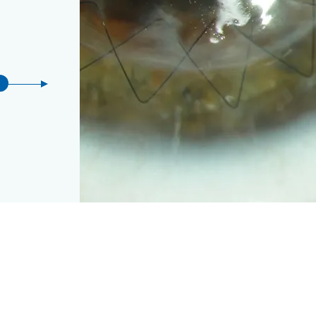
Siders
Kontakt & Sprechstunde Sitten
Vista Alpina
Augenklinik
Avenue du Midi 14
1950 Sitten
E-mail senden