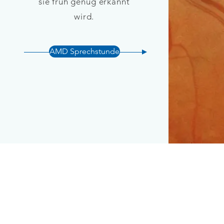
sie früh genug erkannt
wird.
AMD Sprechstunde
Kontakt 
Kontakt & Sprechstunde Visp
Vista Alpina Augenklinik
Vista Alp
Bahnhofplatz 1a
Bahnhofs
3930 Visp
3900 Brig
E-mail senden
E-mail s