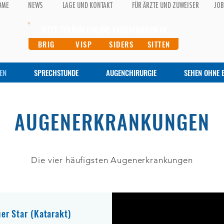
OME
NEWS
LAGE UND KONTAKT
FÜR ÄRZTE UND ZUWEISER
JO
JETZT TERMIN ONLINE VEREINBAREN IN
BRIG
VISP
SIDERS
SITTEN
EN
SPRECHSTUNDE
AUGENCHIRURGIE
SEHEN OHNE B
AUGENERKRANKUNGEN
Die vier häufigsten Augenerkrankungen
er Star (Katarakt)