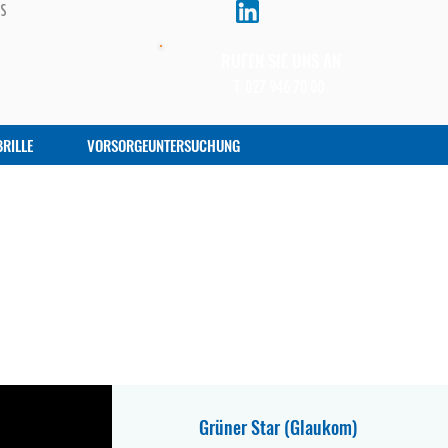
BS
RUFEN SIE UNS AN
T. 027 946 70 00
RILLE
VORSORGEUNTERSUCHUNG
Grüner Star (Glaukom)