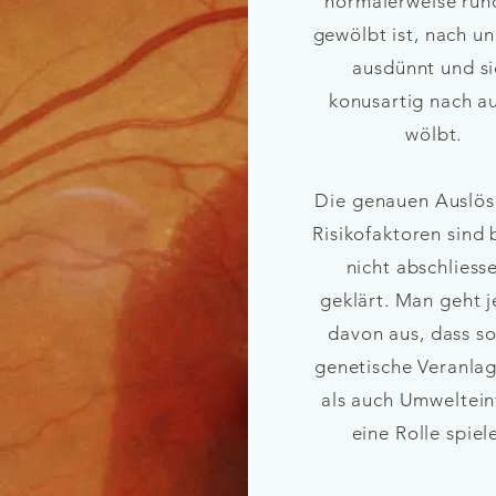
normalerweise run
gewölbt ist, nach u
ausdünnt und si
konusartig nach a
wölbt.
Die genauen Auslös
Risikofaktoren sind 
nicht abschliess
geklärt.
Man geht 
davon aus, dass s
genetische Veranla
als auch Umweltein
eine Rolle spiel