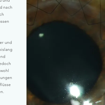
d und
nd nach
ch
ussen
er und
bislang
end
jedoch
owohl
gungen
flüsse
en.