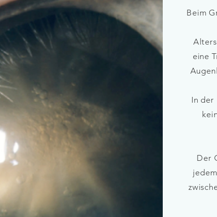
Beim Gr
Alter
eine 
Augenl
In der
kei
Der G
jedem
zwisch