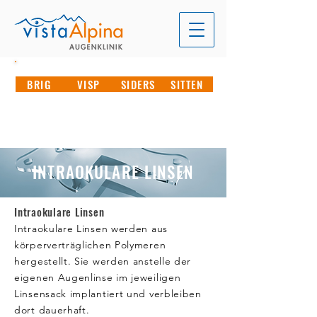
JETZT TERMIN ONLINE VEREINBAREN IN
BRIG
VISP
SIDERS
SITTEN
RUFEN SIE UNS AN
T. 027 946 70 00
INTRAOKULARE LINSEN
Intraokulare Linsen
Intraokulare Linsen werden aus
körperverträglichen Polymeren
hergestellt. Sie werden anstelle der
eigenen Augenlinse im jeweiligen
Linsensack implantiert und verbleiben
dort dauerhaft.