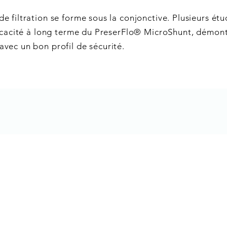
e filtration se forme sous la conjonctive. Plusieurs étu
ficacité à long terme du PreserFlo® MicroShunt, démontr
avec un bon profil de sécurité.
 & heures de
Contact & heures de
tion Sierre
consultation Brigue
e ophtalmologique
Clinique ophtalmolog
pina
Vista Alpina
Bourg 3a
Bahnhofstrasse 1a