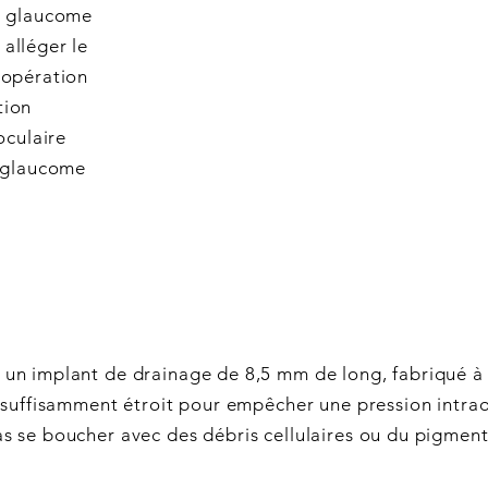
du glaucome
alléger le
’opération
tion
oculaire
e glaucome
un implant de drainage de 8,5 mm de long, fabriqué à 
 suffisamment étroit pour empêcher une pression intraoc
s se boucher avec des débris cellulaires ou du pigment.