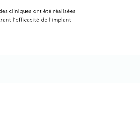
des cliniques ont été réalisées
ant l’efficacité de l’implant
Contact & heures de
consultation Viège
ique
Clinique ophtalmologique
Vista Alpina
Bahnhofplatz 1a