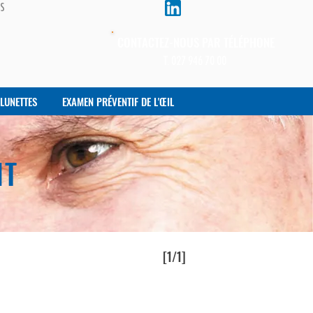
BS
CONTACTEZ-NOUS PAR TÉLÉPHONE
T. 027 946 70 00
LUNETTES
EXAMEN PRÉVENTIF DE L'ŒIL
NT
[1/1]