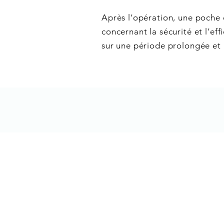
Après l’opération, une poche d
concernant la sécurité et l’ef
sur une période prolongée et 
Contact
Contact & heures de
consulta
consultation Sion
Clinique ophtalmologique
Cliniqu
Vista Alpina
Vista Al
Avenue du Midi 14
Rue du 