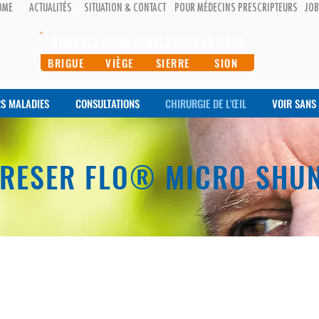
OME
ACTUALITÉS
SITUATION & CONTACT
POUR MÉDECINS PRESCRIPTEURS
JO
RÉSERVEZ VOTRE RENDEZ-VOUS EN LIGNE
BRIGUE
VIÈGE
SIERRE
SION
RS MALADIES
CONSULTATIONS
CHIRURGIE DE L'ŒIL
VOIR SANS 
RESER FLO® MICRO SHU