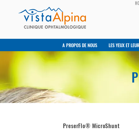
H
A PROPOS DE NOUS
LES YEUX ET LEU
P
PreserFlo® MicroShunt