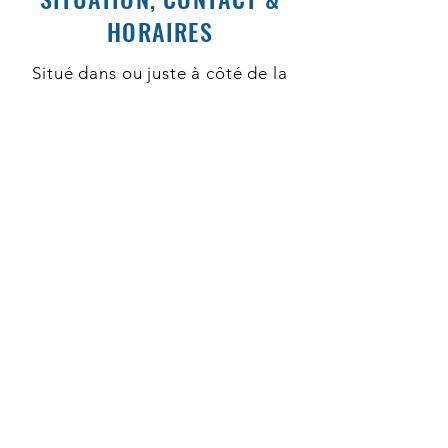
HORAIRES
Situé dans ou juste à côté de la
gare et à 70 km maximum de vous
Contact & heures de consultation Sion
Clinique ophtalmologique
Vista Alpina
Avenue du Midi 14
1950 Sion
Envoyer un e-mail
Horaires
Lun, Mar & Ven :
9h-12h & 12h30-16h
Mer : 9h-12h &12h30-18h
Jeu : 8h-12h & 12h30-17h30
Contactez-nous (8h-12h et 13h-17h30) par
téléphone pour prendre RDV
T.
027
552 05 00