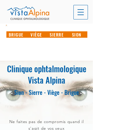
RÉSERVEZ VOTRE RENDEZ-VOUS EN LIGNE
BRIGUE
VIÈGE
SIERRE
SION
CONTACTEZ-NOUS PAR TÉLÉPHONE
T. 027 946 70 00
Clinique ophtalmologique
Vista Alpina
Sion - Sierre - Viège - Brigue
Ne faites pas de compromis quand il
s'agit de vos yeux