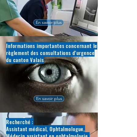
En savoir plus
Informations importantes concernant le
règlement des consultations d'urgence
du canton Valais
En savoir plus
Recherché :
Assistant médical, Ophtalmologue,
Médecin assistant en ophtalmologie,