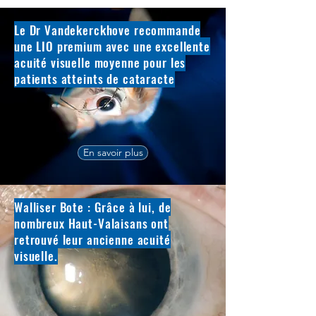
Le Dr Vandekerckhove recommande
une LIO premium avec une excellente
acuité visuelle moyenne pour les
patients atteints de cataracte
En savoir plus
Walliser Bote : Grâce à lui, de
nombreux Haut-Valaisans ont
retrouvé leur ancienne acuité
visuelle.