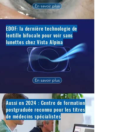
En savoir plus
EDOF: la dernière technologie de
lentille bifocale pour voir sans
lunettes chez Vista Alpina
En savoir plus
Aussi en 2024 : Centre de formation
postgraduée reconnu pour les titres
de médecins spécialistes